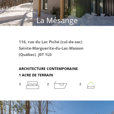
La Mésange
Un espace de vie en
pleine nature
116, rue du Lac Piché (cul-de-sac)
Sainte-Marguerite-du-Lac-Masson
(Québec) J0T 1L0
ARCHITECTURE CONTEMPORAINE
1 ACRE DE TERRAIN
3
2
2