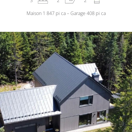
3
2
2
Maison 1 847 pi ca – Garage 408 pi ca